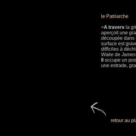
le Patriarche
<
A travers
la gr
aperçoit une gr
découpée dans de 
surface est grav
difficiles à déchi
Wake
de
James
Il
occupe un post
une estrade, gra
retour au p