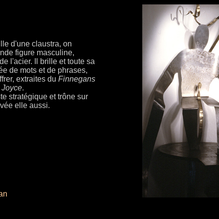
ille d'une claustra, on
ande figure masculine,
l'acier. Il brille et toute sa
ée de mots et de phrases,
ffrer, extraites du
Finnegans
 Joyce
.
e stratégique et trône sur
vée elle aussi.
lan