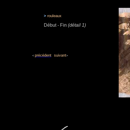
DEBUT_1
>
rouleaux
Début - Fin
(détail 1)
précédent
suivant
<
>