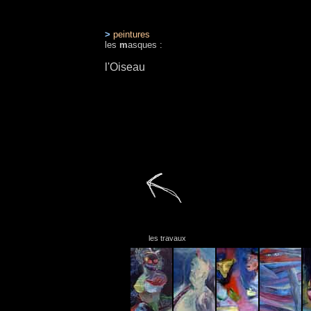
>
peintures
les
m
asques :
l'Oiseau
les travaux